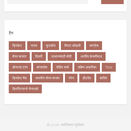
टैग
क्रिकेट
भारत
फुटबॉल
विराट कोहली
कांग्रेस
शेयर बाजार
दिल्ली
प्रधानमंत्री मोदी
अरविंद केजरीवाल
डोनाल्ड ट्रंप
बांग्लादेश
रोहित शर्मा
दक्षिण अफ्रीका
T20I
क्रिकेट मैच
भारतीय शेयर बाजार
स्पेन
हीटवेव
बारिश
क्रिस्टियानो रोनाल्डो
© 2026. सर्वाधिकार सुरक्षित|