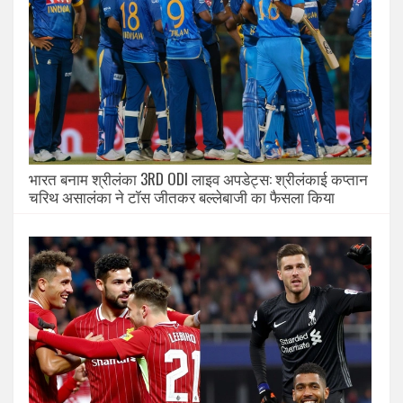
भारत बनाम श्रीलंका 3RD ODI लाइव अपडेट्स: श्रीलंकाई कप्तान
चरिथ असालंका ने टॉस जीतकर बल्लेबाजी का फैसला किया