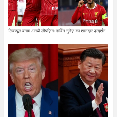
लिवरपूल बनाम आरबी लीपज़िग: डार्विन नुनेज़ का शानदार प्रदर्शन