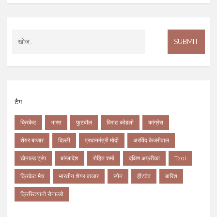
टैग
क्रिकेट
भारत
फुटबॉल
विराट कोहली
कांग्रेस
शेयर बाजार
दिल्ली
प्रधानमंत्री मोदी
अरविंद केजरीवाल
डोनाल्ड ट्रंप
बांग्लादेश
रोहित शर्मा
दक्षिण अफ्रीका
T20I
क्रिकेट मैच
भारतीय शेयर बाजार
स्पेन
हीटवेव
बारिश
क्रिस्टियानो रोनाल्डो