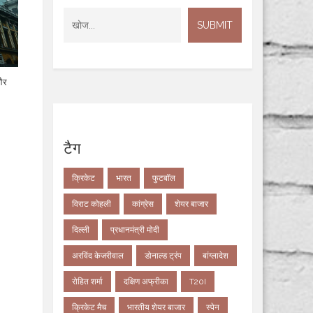
और
टैग
क्रिकेट
भारत
फुटबॉल
विराट कोहली
कांग्रेस
शेयर बाजार
दिल्ली
प्रधानमंत्री मोदी
अरविंद केजरीवाल
डोनाल्ड ट्रंप
बांग्लादेश
रोहित शर्मा
दक्षिण अफ्रीका
T20I
क्रिकेट मैच
भारतीय शेयर बाजार
स्पेन