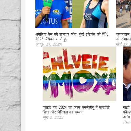
अमेलिया केर की शानदार जीत: मुंबई इंडियंस को WPL
प्रयागराज म
2023 चैंपियन बनाते हुए
की संभावन
अक्तू॰ 23, 2025
मार्च 17,
प्राइड मंथ 2024 का जश्न: एनजेसीयू में समावेशी
माझी
शिक्षा और विविधता का सम्मान
फील्ड
अनिवार
जून 2, 2024
सित॰