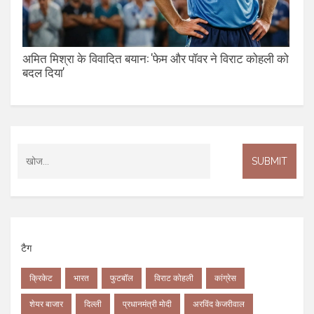
अमित मिश्रा के विवादित बयान: 'फेम और पॉवर ने विराट कोहली को
बदल दिया'
टैग
क्रिकेट
भारत
फुटबॉल
विराट कोहली
कांग्रेस
शेयर बाजार
दिल्ली
प्रधानमंत्री मोदी
अरविंद केजरीवाल