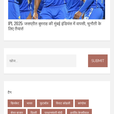
IPL 2025: जसप्रीत बुमराह की मुंबई इंडियंस में वापसी, चुनौती के
लिए तैयार!
टैग
क्रिकेट
भारत
फुटबॉल
विराट कोहली
कांग्रेस
शेयर बाजार
दिल्ली
प्रधानमंत्री मोदी
अरविंद केजरीवाल