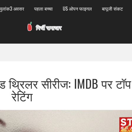
मुलांक3 अवसर
पहला बच्चा
US ओपन फाइनल
बापूजी संकट
ब्ड थ्रिलर सीरीज: IMDB पर टॉप
रेटिंग