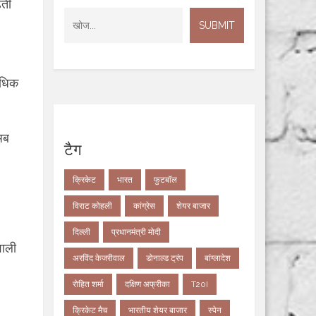
़ती
अधिक
अब
टैग
क्रिकेट
भारत
फुटबॉल
विराट कोहली
कांग्रेस
शेयर बाजार
दिल्ली
प्रधानमंत्री मोदी
वाली
अरविंद केजरीवाल
डोनाल्ड ट्रंप
बांग्लादेश
रोहित शर्मा
दक्षिण अफ्रीका
T20I
क्रिकेट मैच
भारतीय शेयर बाजार
स्पेन