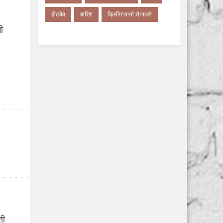
हीटवेव
बारिश
क्रिस्टियानो रोनाल्डो
ी
ती