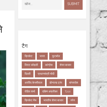
े
टैग
क्रिकेट
भारत
फुटबॉल
विराट कोहली
कांग्रेस
शेयर बाजार
दिल्ली
प्रधानमंत्री मोदी
अरविंद केजरीवाल
डोनाल्ड ट्रंप
बांग्लादेश
रोहित शर्मा
दक्षिण अफ्रीका
T20I
क्रिकेट मैच
भारतीय शेयर बाजार
स्पेन