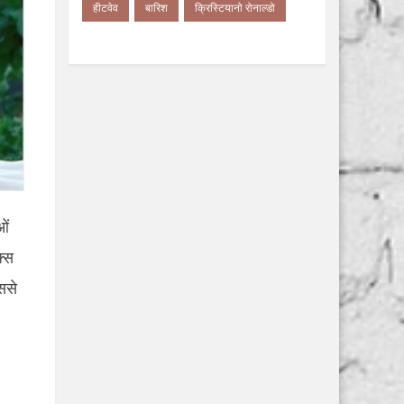
हीटवेव
बारिश
क्रिस्टियानो रोनाल्डो
ओं
क्स
ससे