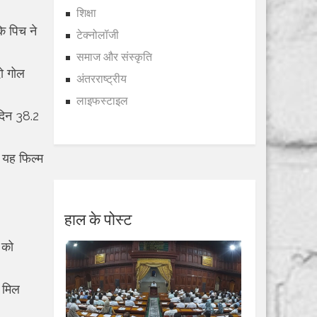
शिक्षा
ि पिच ने
टेक्नोलॉजी
समाज और संस्कृति
दो गोल
अंतरराष्ट्रीय
लाइफस्टाइल
 दिन 38.2
े यह फिल्म
हाल के पोस्ट
 को
 मिल