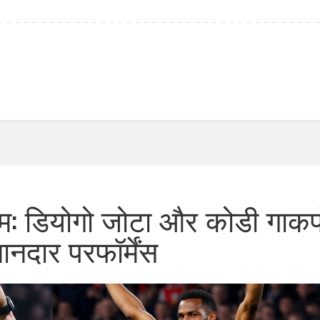
हैम: डियोगो जोटा और कोडी गाकप
ानदार परफॉर्मेंस