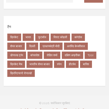
टैग
क्रिकेट
भारत
फुटबॉल
विराट कोहली
कांग्रेस
शेयर बाजार
दिल्ली
प्रधानमंत्री मोदी
अरविंद केजरीवाल
डोनाल्ड ट्रंप
बांग्लादेश
रोहित शर्मा
दक्षिण अफ्रीका
T20I
क्रिकेट मैच
भारतीय शेयर बाजार
स्पेन
हीटवेव
बारिश
क्रिस्टियानो रोनाल्डो
© 2026. सर्वाधिकार सुरक्षित|