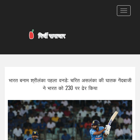
टॉगल
से
संचालित
करना
भारत बनाम श्रीलंका पहला वनडे: चरित असलंका की घातक गेंदबाजी
ने भारत को 230 पर ढेर किया