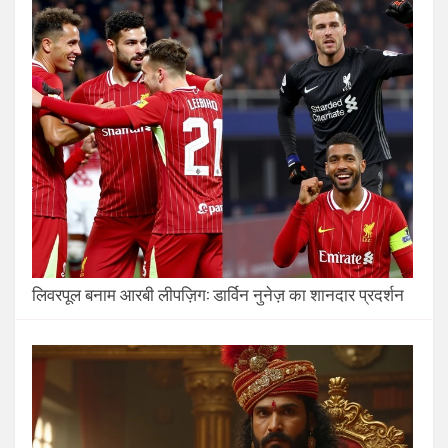
लिवरपूल बनाम आरबी लीपज़िग: डार्विन नुनेज़ का शानदार प्रदर्शन