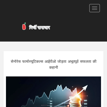
टॉगल
से
संचालित
करना
सेनोरेस फार्मास्यूटिकल्स आईपीओ जोड़ता अभूतपूर्व सफलता की
कहानी