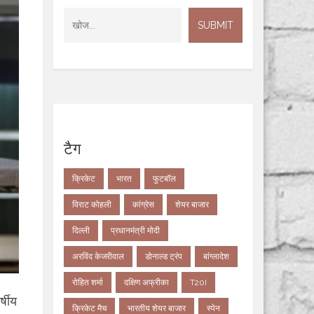
टैग
क्रिकेट
भारत
फुटबॉल
विराट कोहली
कांग्रेस
शेयर बाजार
दिल्ली
प्रधानमंत्री मोदी
अरविंद केजरीवाल
डोनाल्ड ट्रंप
बांग्लादेश
रोहित शर्मा
दक्षिण अफ्रीका
T20I
्षीय
क्रिकेट मैच
भारतीय शेयर बाजार
स्पेन