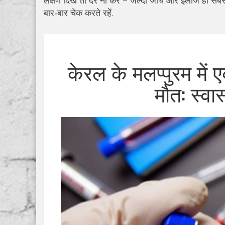
लक्षण दिखे तो देर ना करें – जल्दी जांच और इलाज ही सबसे
बार‑बार चेक करते रहें.
केरल के मलप्पुरम में 
मौत: स्वास