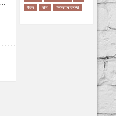
ायरस
हीटवेव
बारिश
क्रिस्टियानो रोनाल्डो