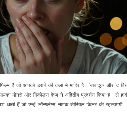
रर फिल्म है जो आपको डराने की कला में माहिर है। 'बाबादूक' और 'द विच
मायका मोनरो और निकोलस केज ने अद्वितीय प्रदर्शन किया है। ले हार्
श आती हैं जो उन्हें 'लॉन्गलेग्स' नामक सीरियल किलर की रहस्यमयी