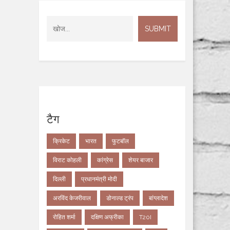
टैग
क्रिकेट
भारत
फुटबॉल
विराट कोहली
कांग्रेस
शेयर बाजार
दिल्ली
प्रधानमंत्री मोदी
अरविंद केजरीवाल
डोनाल्ड ट्रंप
बांग्लादेश
रोहित शर्मा
दक्षिण अफ्रीका
T20I