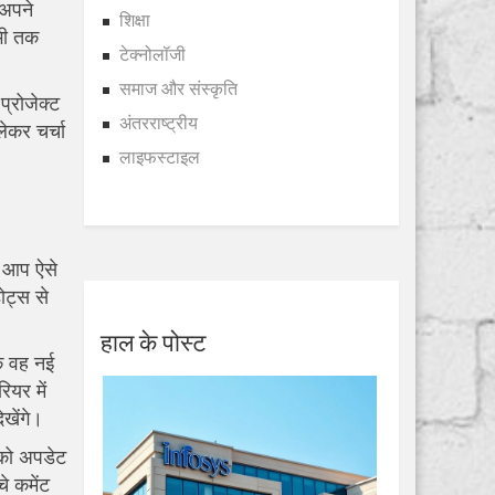
 अपने
शिक्षा
भी तक
टेक्नोलॉजी
समाज और संस्कृति
प्रोजेक्ट
अंतरराष्ट्रीय
ेकर चर्चा
लाइफस्टाइल
र आप ऐसे
ोट्स से
हाल के पोस्ट
कि वह नई
ियर में
खेंगे।
ं को अपडेट
े कमेंट