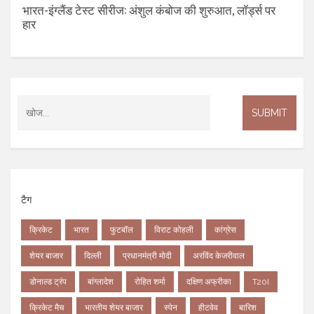
भारत-इंग्लैंड टेस्ट सीरीज: अंशुल कंबोज की शुरुआत, लॉर्ड्स पर
हार
टैग
क्रिकेट
भारत
फुटबॉल
विराट कोहली
कांग्रेस
शेयर बाजार
दिल्ली
प्रधानमंत्री मोदी
अरविंद केजरीवाल
डोनाल्ड ट्रंप
बांग्लादेश
रोहित शर्मा
दक्षिण अफ्रीका
T20I
क्रिकेट मैच
भारतीय शेयर बाजार
स्पेन
हीटवेव
बारिश