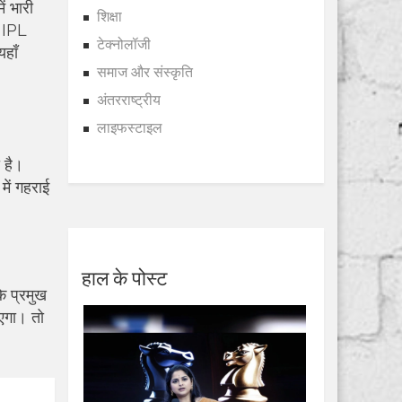
ं भारी
शिक्षा
, IPL
टेक्नोलॉजी
हाँ
समाज और संस्कृति
अंतरराष्ट्रीय
लाइफस्टाइल
 है।
ें गहराई
हाल के पोस्ट
े प्रमुख
ाएगा। तो