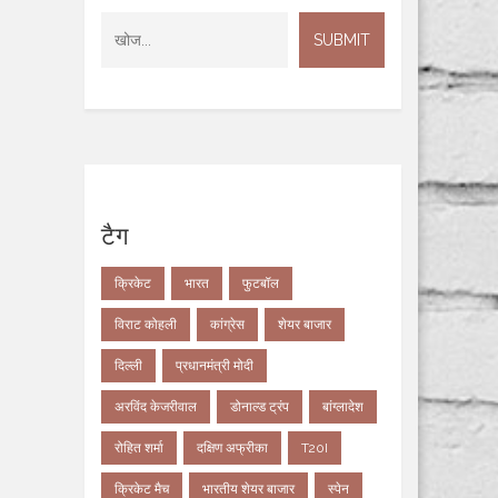
टैग
क्रिकेट
भारत
फुटबॉल
विराट कोहली
कांग्रेस
शेयर बाजार
दिल्ली
प्रधानमंत्री मोदी
अरविंद केजरीवाल
डोनाल्ड ट्रंप
बांग्लादेश
रोहित शर्मा
दक्षिण अफ्रीका
T20I
क्रिकेट मैच
भारतीय शेयर बाजार
स्पेन