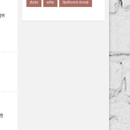
हीटवेव
बारिश
क्रिस्टियानो रोनाल्डो
ाइस
ती