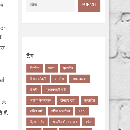
ने
ion
ं,
देख
टैग
क्रिकेट
भारत
फुटबॉल
विराट कोहली
कांग्रेस
शेयर बाजार
्धा
दिल्ली
प्रधानमंत्री मोदी
अरविंद केजरीवाल
डोनाल्ड ट्रंप
बांग्लादेश
 के
रोहित शर्मा
दक्षिण अफ्रीका
T20I
 हैं,
क्रिकेट मैच
भारतीय शेयर बाजार
स्पेन