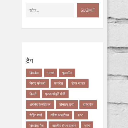
टैग
क्रिकेट
भारत
फुटबॉल
विराट कोहली
कांग्रेस
शेयर बाजार
दिल्ली
प्रधानमंत्री मोदी
अरविंद केजरीवाल
डोनाल्ड ट्रंप
बांग्लादेश
रोहित शर्मा
दक्षिण अफ्रीका
T20I
क्रिकेट मैच
भारतीय शेयर बाजार
स्पेन