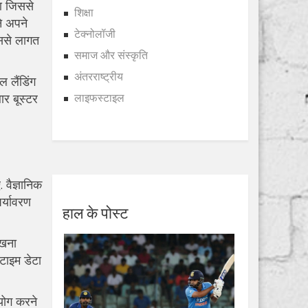
ुआ जिससे
शिक्षा
े अपने
टेक्नोलॉजी
िससे लागत
समाज और संस्कृति
अंतरराष्ट्रीय
 लैंडिंग
ार बूस्टर
लाइफस्टाइल
 वैज्ञानिक
र्यावरण
हाल के पोस्ट
रखना
टाइम डेटा
पयोग करने