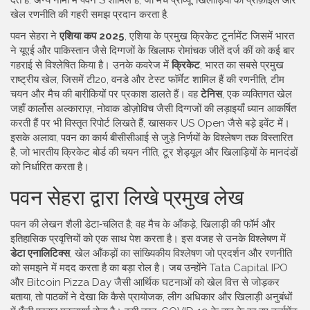
देते हैं
. अन्य नामों में
पवन S
शामिल है, जो
मैच प्रीव्यू, खिलाड़ियों की प्रोफ़ाइल और
खेल रणनीति की गहरी समझ प्रदान करता है
.
पवन सेहरा ने
एशिया कप 2025
,
एशिया के प्रमुख क्रिकेट टूर्नामेंट जिसमें भारत
ने यूएई और पाकिस्तान जैसे दिग्गजों के खिलाफ रोमांचक जीतें दर्ज कीं
को कई बार
गहराई से विश्लेषित किया है। उनके कवरेज में
क्रिकेट
,
भारत का सबसे प्रमुख
राष्ट्रीय खेल, जिसमें टी20, वनडे और टेस्ट फॉर्मेट शामिल हैं
की रणनीति, टीम
चयन और मैच की बारीकियों पर प्रकाश डालते हैं। वह
टेनिस
,
एक व्यक्तिगत खेल
जहाँ कार्लोस अल्काराज़, नोवाक डोज़ोविच जैसी दिग्गजों की लड़ाइयाँ ध्यान आकर्षित
करती हैं
पर भी विस्तृत रिपोर्ट लिखते हैं, खासकर US Open जैसे बड़े इवेंट में।
इसके अलावा, पवन का कार्य बीसीसीआई से जुड़े निर्णयों के विश्लेषण तक विस्तारित
है, जो भारतीय क्रिकेट बोर्ड की चयन नीति, टूर शेड्यूल और खिलाड़ियों के मानदंडों
को निर्धारित करता है।
पवन सेहरा द्वारा लिखे प्रमुख लेख
पवन की लेखन शैली डेटा‑चलित है; वह मैच के आँकड़े, खिलाड़ी की फॉर्म और
इतिहासिक प्रवृत्तियों को एक साथ पेश करता है। इस वजह से उनके विश्लेषण में
डेटा एनालिटिक्स
,
खेल आँकड़ों का सांख्यिकीय विश्लेषण जो प्रदर्शन और रणनीति
को समझने में मदद करता है
का बड़ा रोल है। जब उन्होंने Tata Capital IPO
और Bitcoin Pizza Day जैसी आर्थिक घटनाओं को खेल वित्त से जोड़कर
बताया, तो पाठकों ने देखा कि कैसे प्रायोजक, लीग अधिकार और खिलाड़ी अनुबंधों