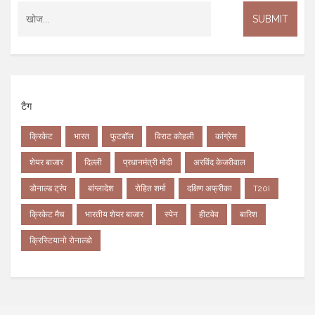
टैग
क्रिकेट
भारत
फुटबॉल
विराट कोहली
कांग्रेस
शेयर बाजार
दिल्ली
प्रधानमंत्री मोदी
अरविंद केजरीवाल
डोनाल्ड ट्रंप
बांग्लादेश
रोहित शर्मा
दक्षिण अफ्रीका
T20I
क्रिकेट मैच
भारतीय शेयर बाजार
स्पेन
हीटवेव
बारिश
क्रिस्टियानो रोनाल्डो