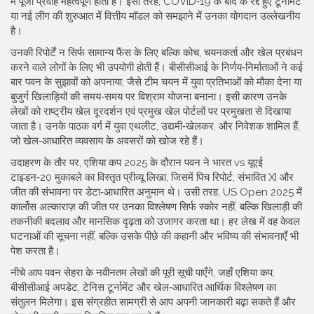
में पूँजी प्रवाह महत्वपूर्ण होता है। इसी तरह, COVID‑19 के बाद के रद्द हुए टूर्नामेंट
या नई लीग की शुरुआत में वित्तीय मॉडल को समझाने में उनका योगदान उल्लेखनीय
है।
उनकी रिपोर्टें न सिर्फ सामान्य फैंस के लिए बल्कि कोच, चयनकर्ता और खेल प्रबंधन
करने वाले लोगों के लिए भी उपयोगी होती हैं। बीसीसीआई के निर्णय‑निर्माताओं ने कई
बार पवन के सुझावों को अपनाया, जैसे टीम चयन में युवा प्रतिभाओं को मौका देना या
बुजुर्ग खिलाड़ियों की समय‑समय पर विश्राम योजना बनाना। इसी कारण उनके
लेखों को राष्ट्रीय खेल दूरदर्शन एवं प्रमुख खेल पोर्टलों पर प्रमुखता से दिखाया
जाता है। उनके पाठक वर्ग में युवा एथलीट, उद्यमी‑खेलकर, और निवेशक शामिल हैं,
जो खेल‑आधारित व्यवसाय के अवसरों को खोज रहे हैं।
उदाहरण के तौर पर, एशिया कप 2025 के दौरान पवन ने भारत vs यूएई
टाइडन‑20 मुकाबले का विस्तृत प्रीव्यू लिखा, जिसमें पिच रिपोर्ट, संभावित XI और
जीत की संभावना पर डेटा‑आधारित अनुमान थे। उसी तरह, US Open 2025 में
कार्लोस अल्काराज़ की जीत पर उनका विश्लेषण सिर्फ स्कोर नहीं, बल्कि खिलाड़ी की
तकनीकी बदलाव और मानसिक दृढ़ता को उजागर करता था। हर लेख में वह केवल
घटनाओं की सूचना नहीं, बल्कि उसके पीछे की कहानी और भविष्य की संभावनाएँ भी
पेश करता है।
नीचे आप पवन सेहरा के नवीनतम लेखों की पूरी सूची पाएँगे, जहाँ एशिया कप,
बीसीसीआई अपडेट, टेनिस टूर्नामेंट और खेल‑आधारित आर्थिक विश्लेषण का
संतुलन मिलेगा। इस संग्रहीत सामग्री से आप अपनी जानकारी बढ़ा सकते हैं और