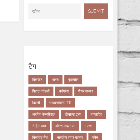
टैग
क्रिकेट
भारत
फुटबॉल
विराट कोहली
कांग्रेस
शेयर बाजार
दिल्ली
प्रधानमंत्री मोदी
अरविंद केजरीवाल
डोनाल्ड ट्रंप
बांग्लादेश
रोहित शर्मा
दक्षिण अफ्रीका
T20I
क्रिकेट मैच
भारतीय शेयर बाजार
स्पेन