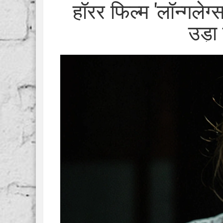
हॉरर फिल्म 'लॉन्गलेग
उड़ा 