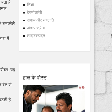
करता है
शिक्षा
ेशनल
टेक्नोलॉजी
समाज और संस्कृति
ें चमकीले
अंतरराष्ट्रीय
लाइफस्टाइल
ाथ में
्ट्रीचर. यह
हाल के पोस्ट
े वेट से
घटती है.