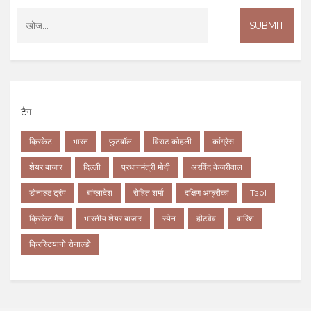
टैग
क्रिकेट
भारत
फुटबॉल
विराट कोहली
कांग्रेस
शेयर बाजार
दिल्ली
प्रधानमंत्री मोदी
अरविंद केजरीवाल
डोनाल्ड ट्रंप
बांग्लादेश
रोहित शर्मा
दक्षिण अफ्रीका
T20I
क्रिकेट मैच
भारतीय शेयर बाजार
स्पेन
हीटवेव
बारिश
क्रिस्टियानो रोनाल्डो