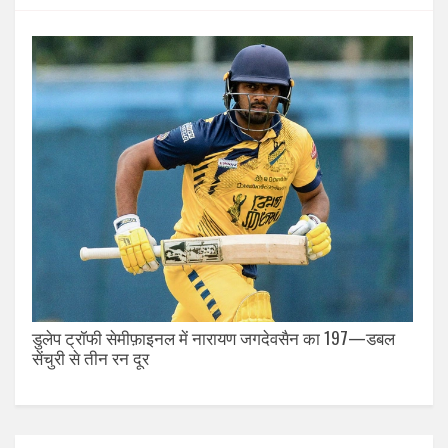
डुलेप ट्रॉफी सेमीफ़ाइनल में नारायण जगदेवसैन का 197—डबल
सेंचुरी से तीन रन दूर