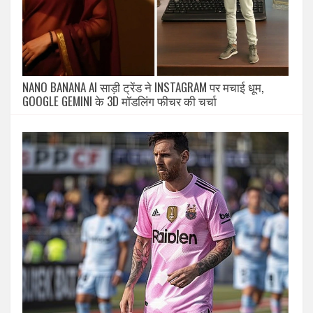
NANO BANANA AI साड़ी ट्रेंड ने INSTAGRAM पर मचाई धूम,
GOOGLE GEMINI के 3D मॉडलिंग फीचर की चर्चा