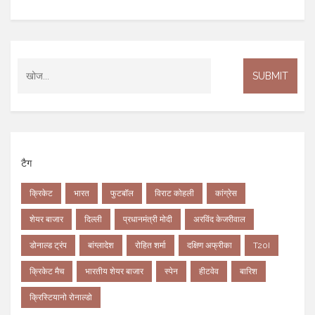
टैग
क्रिकेट
भारत
फुटबॉल
विराट कोहली
कांग्रेस
शेयर बाजार
दिल्ली
प्रधानमंत्री मोदी
अरविंद केजरीवाल
डोनाल्ड ट्रंप
बांग्लादेश
रोहित शर्मा
दक्षिण अफ्रीका
T20I
क्रिकेट मैच
भारतीय शेयर बाजार
स्पेन
हीटवेव
बारिश
क्रिस्टियानो रोनाल्डो