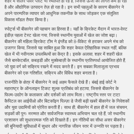
शहर में सोलर पावर प्लांट भी स्थापित हो रहे हैं, जिससे ऊर्जा की लागत कम हो रही
है और औद्योगिक उत्पादन तेज़ हो रहा है। इन सभी पहलुओं के कारण बीकानेर ने
अपने पारम्परिक व्यापार को आधुनिक तकनीक के साथ जोड़कर एक संतुलित
विकास मॉडल तैयार किया है।
स्पोर्ट्स भी बीकानेर की पहचान का हिस्सा है। यहाँ के क्रिकेट मैदान में भारत‑वेस्ट
इंडीज़ पहला टेस्ट खेला गया, जिससे स्थानीय युवाओं में खेल का जोश बढ़ा।
बीकानेर की महिला क्रिकेट टीम ने इंग्लैंड को 8‑विकेट से हराकर अपने मंच को
उजागर किया, जिससे यह साबित हुआ कि शहर केवल ऐतिहासिक स्थल नहीं, बल्कि
खेल में भी नवीनतम उपलब्धियों का केंद्र है। इसके अलावा, शहर में शहरी खेल
जैसे बास्केटबॉल, कबड्डी और मुक्केबाज़ी के स्थानीय प्रतिस्पर्धा आयोजित होते हैं,
जो युवा वर्ग को सक्रिय रखने में मदद करते हैं। इन सबका मिलाजुला प्रभाव
बीकानेर को एक गतिशील, सक्रिय और विविध शहर बनाता है।
राजनीति के क्षेत्र में बीकानेर ने कई अहम फैसले देखे हैं। बंबई हाई कोर्ट ने
महाराष्ट्र के ऑनलाइन टिकट शुल्क प्रतिबंध को हटाया, जिससे बीकानेर के
फिल्म‑उद्योग के कलाकार और दर्शकों को लाभ मिला। राष्ट्रीय स्तर पर टाटा
कैपिटल का आईपीओ और बिटकॉइन पिज़्ज़ा डे जैसी बड़ी खबरें बीकानेर के निवेशकों
और युवा उद्यमियों को प्रेरित करती हैं। साथ ही, बीकानेर में हाल ही में जल संचयन,
सड़कों की पुनः मरम्मत और सार्वजनिक स्वास्थ्य अभियान चल रहे हैं, जो स्थानीय
प्रशासन की सुधारात्मक गति को दिखाते हैं। इन नीतियों का सीधा असर बीकानेर
की बुनियादी सुविधाओं में सुधार और नागरिक जीवन स्तर में उन्नति पर पड़ता है।