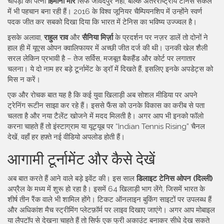
चोपड़ा की पत्नी
हिमानी मोर
सिर्फ जावेदपुर नहीं, बल्कि अंतरराष्ट्रीय टेनिस सर्कल
में भी पहचान बना रही हैं। 2016 के विश्व जूनियर चैम्पियनशिप में उन्होंने स्वर्ण
पदक जीत कर सबको दिखा दिया कि भारत में टेनिस का भविष्य उज्ज्वल है।
इसके अलावा,
राहुल राव
और
सैनिया मिर्ज़ा
के प्रदर्शन पर नज़र डालें तो दोनों ने
हाल ही में यूएस ओपन क्वालिफायर में अच्छी जीत दर्ज की थी। उनकी खेल शैली
सरल लेकिन प्रभावी है – तेज सर्विस, मजबूत बैकहैंड और कोर्ट पर लगातार
चलना। ये दो नाम हर बड़े टूर्नामेंट के ड्रॉ में दिखते हैं, इसलिए इनके अपडेट्स को
मिस न करें।
एक और रोचक बात यह है कि कई युवा खिलाड़ी अब सोशल मीडिया पर अपने
ट्रेनिंग रूटीन साझा कर रहे हैं। इससे फैंस को उनके विकास का करीब से पता
चलता है और नया टैलेंट खोजने में मदद मिलती है। अगर आप भी इनको फॉलो
करना चाहते हैं तो इंस्टाग्राम या यूट्यूब पर “Indian Tennis Rising” चैनल
देखें, वहाँ हर हफ़्ते नई वीडियो अपलोड होती हैं।
आगामी टूर्नामेंट और कैसे देखें
अब बात करते हैं आने वाले बड़े इवेंट की। इस साल
डिलाइट टेनिस ओपन (दिल्ली)
अप्रैल के मध्य में शुरू हो रहा है। इसमें 64 खिलाड़ी भाग लेंगे, जिसमें भारत के
शीर्ष तीन रैंक वाले भी शामिल होंगे। टिकट ऑनलाइन बुकिंग साइटों पर उपलब्ध हैं
और अधिकांश मैच स्ट्रीमिंग प्लेटफ़ॉर्म पर लाइव दिखाए जाएंगे। अगर आप मोबाइल
या लैपटॉप से देखना चाहते हैं तो सिर्फ एक फ्री अकाउंट बनाकर सीधे देख सकते