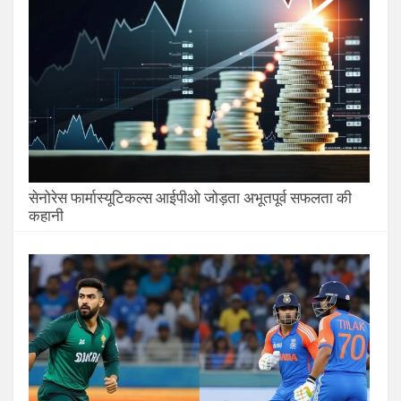
सेनोरेस फार्मास्यूटिकल्स आईपीओ जोड़ता अभूतपूर्व सफलता की
कहानी