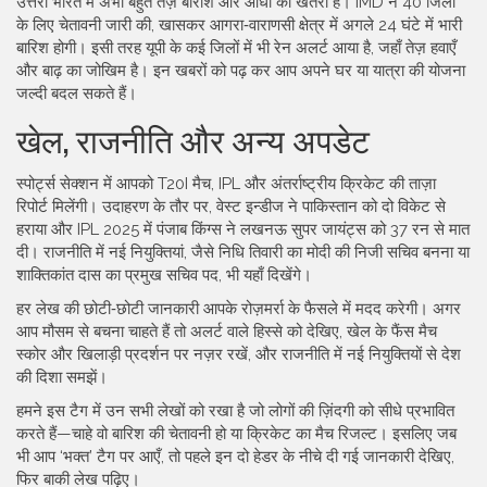
उत्तरी भारत में अभी बहुत तेज़ बारीश और आँधी का खतरा है। IMD ने 40 जिलों
के लिए चेतावनी जारी की, खासकर आगरा‑वाराणसी क्षेत्र में अगले 24 घंटे में भारी
बारिश होगी। इसी तरह यूपी के कई जिलों में भी रेन अलर्ट आया है, जहाँ तेज़ हवाएँ
और बाढ़ का जोखिम है। इन खबरों को पढ़ कर आप अपने घर या यात्रा की योजना
जल्दी बदल सकते हैं।
खेल, राजनीति और अन्य अपडेट
स्पोर्ट्स सेक्शन में आपको T20I मैच, IPL और अंतर्राष्ट्रीय क्रिकेट की ताज़ा
रिपोर्ट मिलेंगी। उदाहरण के तौर पर, वेस्ट इन्डीज ने पाकिस्तान को दो विकेट से
हराया और IPL 2025 में पंजाब किंग्स ने लखनऊ सुपर जायंट्स को 37 रन से मात
दी। राजनीति में नई नियुक्तियां, जैसे निधि तिवारी का मोदी की निजी सचिव बनना या
शाक्तिकांत दास का प्रमुख सचिव पद, भी यहाँ दिखेंगे।
हर लेख की छोटी‑छोटी जानकारी आपके रोज़मर्रा के फैसले में मदद करेगी। अगर
आप मौसम से बचना चाहते हैं तो अलर्ट वाले हिस्से को देखिए, खेल के फैंस मैच
स्कोर और खिलाड़ी प्रदर्शन पर नज़र रखें, और राजनीति में नई नियुक्तियों से देश
की दिशा समझें।
हमने इस टैग में उन सभी लेखों को रखा है जो लोगों की ज़िंदगी को सीधे प्रभावित
करते हैं—चाहे वो बारिश की चेतावनी हो या क्रिकेट का मैच रिजल्ट। इसलिए जब
भी आप ‘भक्‍त’ टैग पर आएँ, तो पहले इन दो हेडर के नीचे दी गई जानकारी देखिए,
फिर बाकी लेख पढ़िए।