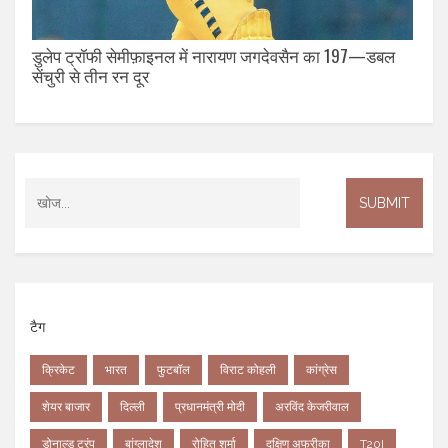
डुलेप ट्रॉफी सेमीफ़ाइनल में नारायण जगदेवसैन का 197—डबल
सेंचुरी से तीन रन दूर
टैग
क्रिकेट
भारत
फुटबॉल
विराट कोहली
कांग्रेस
शेयर बाजार
दिल्ली
प्रधानमंत्री मोदी
अरविंद केजरीवाल
डोनाल्ड ट्रंप
बांग्लादेश
रोहित शर्मा
दक्षिण अफ्रीका
T20I