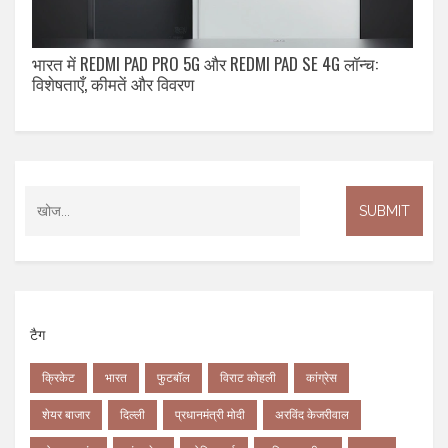
भारत में REDMI PAD PRO 5G और REDMI PAD SE 4G लॉन्च:
विशेषताएँ, कीमतें और विवरण
टैग
क्रिकेट
भारत
फुटबॉल
विराट कोहली
कांग्रेस
शेयर बाजार
दिल्ली
प्रधानमंत्री मोदी
अरविंद केजरीवाल