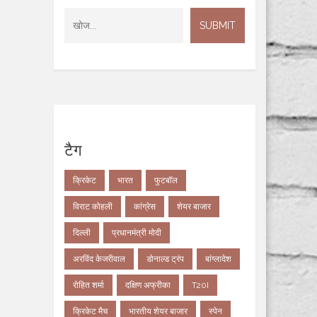
टैग
क्रिकेट
भारत
फुटबॉल
विराट कोहली
कांग्रेस
शेयर बाजार
दिल्ली
प्रधानमंत्री मोदी
अरविंद केजरीवाल
डोनाल्ड ट्रंप
बांग्लादेश
रोहित शर्मा
दक्षिण अफ्रीका
T20I
क्रिकेट मैच
भारतीय शेयर बाजार
स्पेन