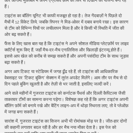
और आगामी मुकाबले में अपने एग्रेसिव फ़ॉर्म को फिर से दिखाने की योजना बना रहे
हैं।
टाइटंस का बॉलिंग यूनिट भी काफी मजबूत हो रहा है। तेज गेंदबाज़ों ने पिछले दो
मैचों में 12 विकेट लिये, जबकि स्पिनर ने मिड‑ओवर में दबाव बनाये रखा। इस कारण
से टीम को विभिन्न पिचों पर लचीलापन मिला है और वे किसी भी स्थिति में जीत की
ओर बढ़ सकते हैं।
फैंस के लिए खास बात यह है कि टाइटंस ने अपने सोशल मीडिया प्लेटफ़ॉर्म पर लाइव
क्वॉर्टर्स शुरू किए हैं, जहाँ मैच‑दर‑मैच एनालिसिस और खिलाड़ी इंटरव्यू होते हैं।
इससे आप खेल को करीब से समझ सकते हैं और अपनी पसंदीदा टीम के साथ जुड़ाव
बढ़ा सकते हैं।
अगर आप टिकट या स्टेडियम में जगह ढूँढ रहे हैं, तो टाइटंस की आधिकारिक
वेबसाइट पर ‘टिकट बुकिंग’ सेक्शन में तुरंत अपडेट मिलेंगे। आम तौर पर मैच से दो
दिन पहले बुकिंग खुलती है और तेज़ी से भर जाती है, इसलिए जल्दी करें।
आने वाले महीनों में गुजरात टाइटंस को कर्नाटक पैंथर्स और दिल्ली कैपिटल्स जैसी
ताकतवर टीमों का सामना करना पड़ेगा। विशेषज्ञ कह रहे हैं कि अगर टाइटंस अपनी
बॉलिंग फ़ॉर्म को बनाये रखे और बैटिंग लाइन‑अप में थोड़ा स्थिरता लाए, तो वे प्लेऑफ़
में जगह बना सकते हैं।
सारांश में, गुजरात टाइटंस का सिजन अभी भी रोमांचक मोड़ पर है। जीत‑हार दोनों
की कहानी लगातार बदल रही है और हर मैच नया मौका देता है। इस पेज को