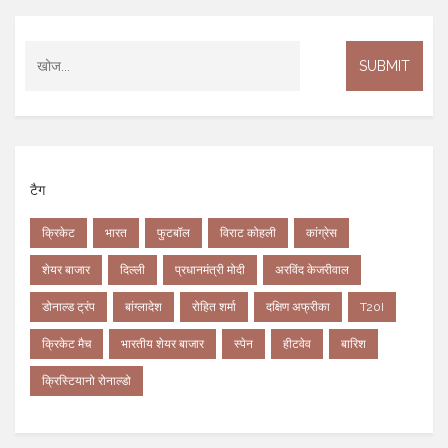
टैग
क्रिकेट
भारत
फुटबॉल
विराट कोहली
कांग्रेस
शेयर बाजार
दिल्ली
प्रधानमंत्री मोदी
अरविंद केजरीवाल
डोनाल्ड ट्रंप
बांग्लादेश
रोहित शर्मा
दक्षिण अफ्रीका
T20I
क्रिकेट मैच
भारतीय शेयर बाजार
स्पेन
हीटवेव
बारिश
क्रिस्टियानो रोनाल्डो