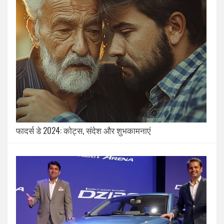
फादर्स डे 2024: कोट्स, संदेश और शुभकामनाएं