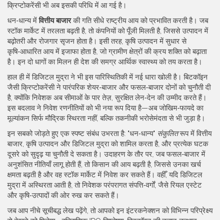
क्रिप्टोकरेंसी
भी अब इसकी परिधि में आ गई है।
धन‑धान्य में
वित्तीय बाजार
की गति सीधे राष्ट्रीय आय को प्रभावित करती है। जब
स्टॉक मार्केट में तरलता बढ़ती है, तो कंपनियों को पूँजी मिलती है, जिससे उत्पादन में
बढ़ोतरी और रोजगार सृजन होता है। इसी तरह, कृषि उत्पादन में सुधार से
कृषि‑आधारित आय में इजाफा होता है, जो ग्रामीण क्षेत्रों की क्रय शक्ति को बढ़ाता
है। इन दो धागों का मिलन ही देश की समग्र आर्थिक स्वास्थ्य को तय करता है।
हाल ही में डिजिटल मुद्रा ने भी इस पारिस्थितिकी में नई धारा खोली है। बिटकॉइन
जैसी क्रिप्टोकरेंसी ने पारंपरिक शेयर‑बाजार और फसल‑बाजार दोनों को चुनौती दी
है, क्योंकि निवेशक अब सीमाओं के पार तेज़, सुरक्षित लेन‑देन की उम्मीद करते हैं।
इस बदलाव ने निवेश रणनीतियों को भी नया रूप दिया है—अब जोखिम‑फायदे का
मूल्यांकन सिर्फ मौद्रिक स्थिरता नहीं, बल्कि तकनीकी भरोसेमंदता से भी जुड़ा है।
इन सबको जोड़ते हुए एक स्पष्ट संबंध उभरता है: "धन‑धान्य"
संकुलित
रूप में वित्तीय
बाजार, कृषि उत्पादन और डिजिटल मुद्रा को शामिल करता है, और प्रत्येक घटक
दूसरे को सुदृढ़ या चुनौती दे सकता है। उदाहरण के तौर पर, जब फसल‑बाजार में
अनुशंसित नीतियाँ लागू होती हैं, तो किसान की आय बढ़ती है, जिससे उनका खर्च
क्षमता बढ़ती है और वह स्टॉक मार्केट में निवेश कर सकते हैं। वहीँ, यदि डिजिटल
मुद्रा में अस्थिरता आती है, तो निवेशक परंपरागत संपत्ति‑वर्गों, जैसे रियल एस्टेट
और कृषि‑उत्पादों की ओर रुख कर सकते हैं।
जब आप नीचे सूचीबद्ध लेख पढ़ेंगे, तो आपको इन इंटरकनेक्शन को विभिन्न परिप्रेक्ष्य