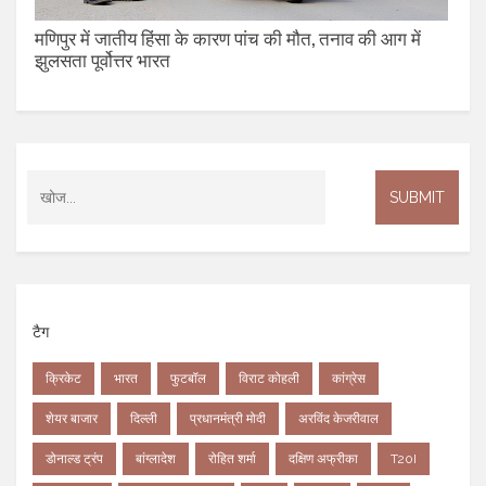
मणिपुर में जातीय हिंसा के कारण पांच की मौत, तनाव की आग में
झुलसता पूर्वोत्तर भारत
टैग
क्रिकेट
भारत
फुटबॉल
विराट कोहली
कांग्रेस
शेयर बाजार
दिल्ली
प्रधानमंत्री मोदी
अरविंद केजरीवाल
डोनाल्ड ट्रंप
बांग्लादेश
रोहित शर्मा
दक्षिण अफ्रीका
T20I