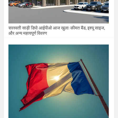
सरस्वती साड़ी डिपो आईपीओ आज खुला: कीमत बैंड, इश्यू साइज,
और अन्य महत्वपूर्ण विवरण