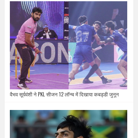
वैभव सूर्यवंशी ने PKL सीजन 12 लॉन्च में दिखाया कबड्डी जुनून