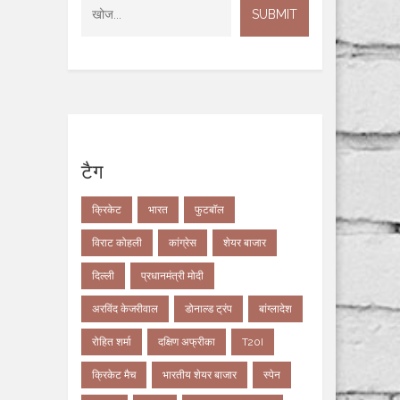
टैग
क्रिकेट
भारत
फुटबॉल
विराट कोहली
कांग्रेस
शेयर बाजार
दिल्ली
प्रधानमंत्री मोदी
अरविंद केजरीवाल
डोनाल्ड ट्रंप
बांग्लादेश
रोहित शर्मा
दक्षिण अफ्रीका
T20I
क्रिकेट मैच
भारतीय शेयर बाजार
स्पेन