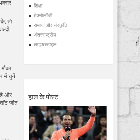
 अक्सर
शिक्षा
टेक्नोलॉजी
के, तो
समाज और संस्कृति
जल्दी
अंतरराष्ट्रीय
लाइफस्टाइल
ा मौका
ें चुनें
हाल के पोस्ट
 है और
ी शॉट जीत